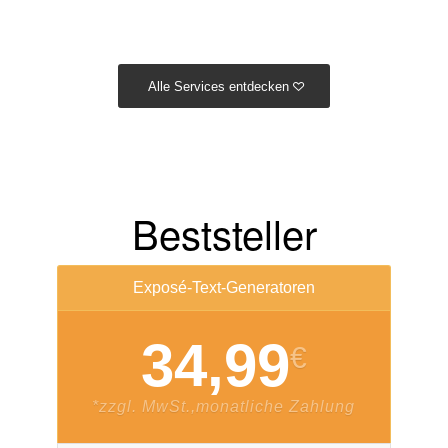
Alle Services entdecken
Beststeller
Exposé-Text-Generatoren
34,99
€
*zzgl. MwSt.,monatliche Zahlung