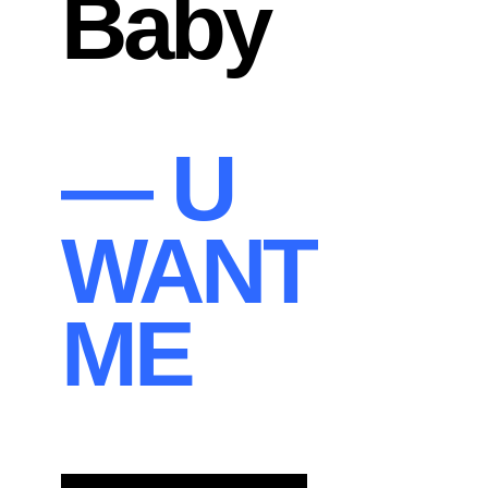
Baby
— U
WANT
ME