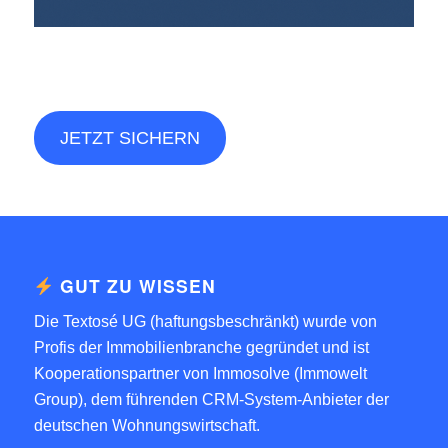
JETZT SICHERN
GUT ZU WISSEN
Die Textosé UG (haftungsbeschränkt) wurde von
Profis der Immobilienbranche gegründet und ist
Kooperationspartner von
Immosolve (Immowelt
Group)
, dem führenden CRM-System-Anbieter der
deutschen Wohnungswirtschaft.