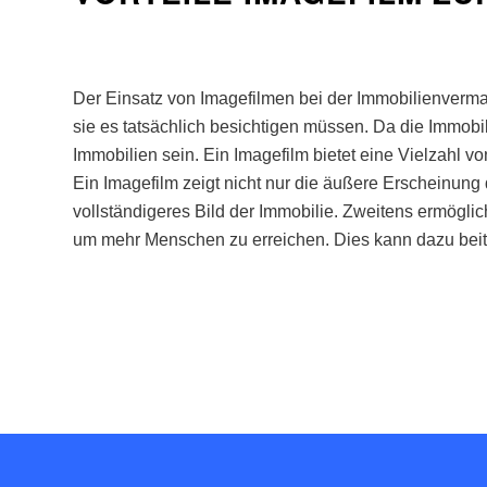
Der
E
ins
atz
von
Image
fil
men
be
i
der
Imm
obil
ien
ver
ma
s
ie
es
t
ats
ä
ch
lich
bes
icht
igen
m
ü
ss
en
.
Da
die
Imm
obi
Imm
obil
ien
se
in
.
E
in
Image
film
b
iet
et
e
ine
V
iel
z
ahl
vo
E
in
Image
film
ze
ig
t
n
icht
n
ur
die
ä
u
ß
ere
Er
sche
in
ung
v
oll
st
ä
nd
ige
res
Bild
der
Imm
obil
ie
.
Z
we
it
ens
er
m
ö
gl
ic
um
me
hr
Mens
chen
z
u
er
re
ichen
.
D
ies
k
ann
d
az
u
be
it