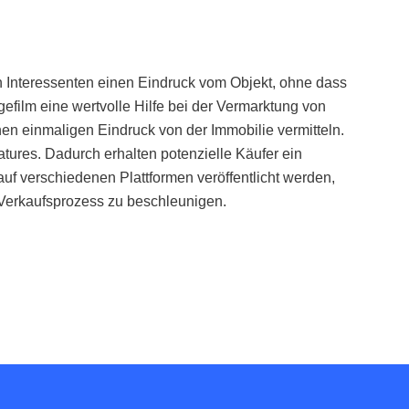
n
Int
e
ress
ent
en
e
inen
E
ind
ruck
vom
Obj
ek
t
,
oh
ne
d
ass
ge
film
e
ine
w
ert
vol
le
Hil
fe
be
i
der
Ver
mark
t
ung
von
nen
e
in
mal
igen
E
ind
ruck
von
der
Imm
obil
ie
ver
mitt
eln
.
tures
.
Dad
urch
er
hal
ten
pot
enz
iel
le
K
ä
u
fer
e
in
a
uf
vers
ch
ied
en
en
Pl
att
form
en
ver
ö
ff
ent
l
icht
w
er
den
,
Ver
k
au
fs
pro
z
ess
z
u
bes
ch
le
un
igen
.