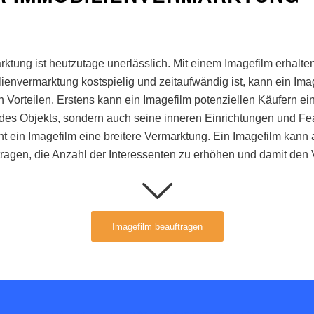
rk
t
ung
is
t
he
utz
ut
age
un
er
l
ä
ss
lich
.
Mit
e
inem
Image
film
er
hal
te
l
ien
ver
mark
t
ung
k
ost
sp
iel
ig
und
ze
it
au
fw
ä
nd
ig
is
t
,
k
ann
e
in
Ima
n
V
ort
e
il
en
.
Er
st
ens
k
ann
e
in
Image
film
pot
enzie
ll
en
K
ä
uf
ern
e
i
des
Obj
ek
ts
,
s
ond
ern
a
uch
se
ine
inn
eren
E
in
rich
t
ung
en
und
Fea
ht
e
in
Image
film
e
ine
bre
it
ere
Ver
mark
t
ung
.
E
in
Image
film
k
ann
r
agen
,
die
An
z
ahl
der
Int
e
ress
ent
en
z
u
er
h
ö
hen
und
dam
it
den
Imagefilm beauftragen