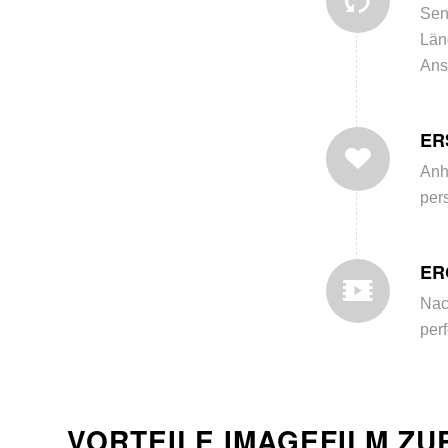
Sen
Län
Ans
ER
Anh
per
ER
Nac
per
VORTEILE IMAGEFILM Z