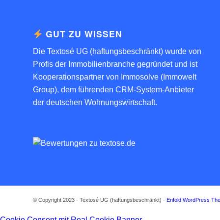
GUT ZU WISSEN
Die Textosé UG (haftungsbeschränkt) wurde von
Profis der Immobilienbranche gegründet und ist
Kooperationspartner von
Immosolve (Immowelt
Group)
, dem führenden CRM-System-Anbieter
der deutschen Wohnungswirtschaft.
© Copyright 2023 - Textosé UG (haftungsbeschränkt) -
Enfold WordPress The
Cookie Consent mit Real Cookie Banner