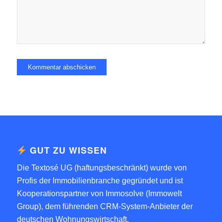
GUT ZU WISSEN
Die Textosé UG (haftungsbeschränkt) wurde von
Profis der Immobilienbranche gegründet und ist
Kooperationspartner von
Immosolve (Immowelt
Group)
, dem führenden CRM-System-Anbieter der
deutschen Wohnungswirtschaft.